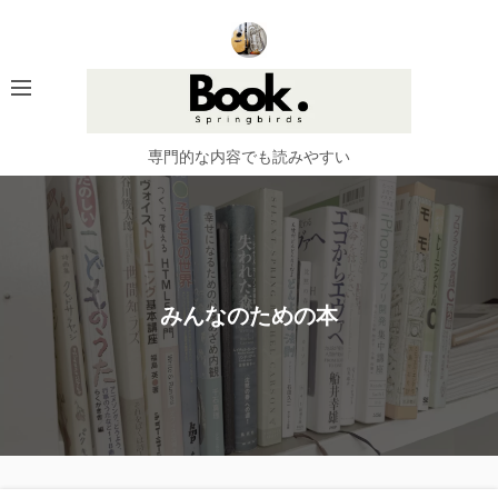
コ
ン
テ
ン
ツ
へ
専門的な内容でも読みやすい
ス
キ
ッ
プ
みんなのための本