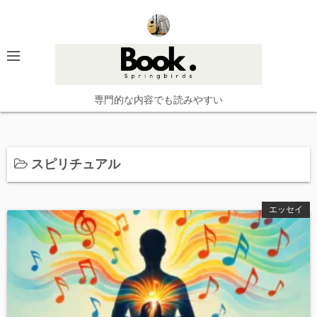
コ
ン
テ
ン
ツ
へ
専門的な内容でも読みやすい
ス
キ
ッ
スピリチュアル
プ
エッセイ