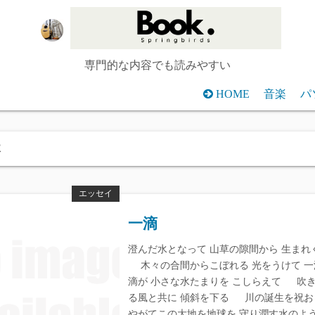
専門的な内容でも読みやすい
HOME
音楽
パ
木
エッセイ
一滴
澄んだ水となって 山草の隙間から 生まれ
木々の合間からこぼれる 光をうけて 一
滴が 小さな水たまりを こしらえて 吹
る風と共に 傾斜を下る 川の誕生を
やがてこの大地を地球を 守り潤す水のよ