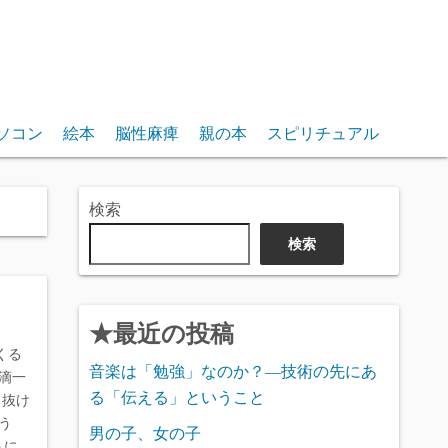
ソコン
絵本
脳性麻痺
親の本
スピリチュアル
検索
検索
★最近の投稿
くる
音楽は「勉強」なのか？―技術の先にあ
滴一
る「伝える」ということ
き抜け
祝おう
男の子、女の子
うに