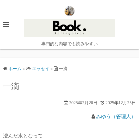
コ
ン
テ
ン
ツ
へ
専門的な内容でも読みやすい
ス
キ
ッ
ホーム
»
エッセイ
»
一滴
プ
一滴
2025年2月20日
2025年12月25日
みゆう（管理人）
澄んだ水となって