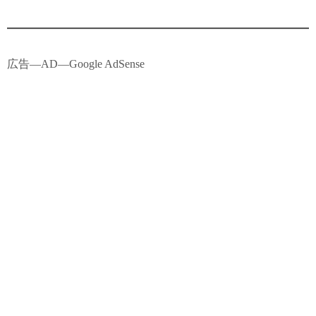
広告―AD―Google AdSense