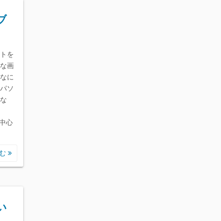
ブ
トを
な画
なに
パソ
な
、
中心
読む
い