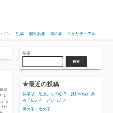
ソコン
絵本
脳性麻痺
親の本
スピリチュアル
検索
検索
★最近の投稿
練習
音楽は「勉強」なのか？―技術の先にあ
いと
る「伝える」ということ
達する
りた
男の子、女の子
決め