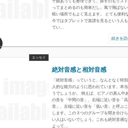
千曲あっても整理できて、探すのもリスト
ってまとめるのも簡単だし、風で飛ばない
暗い場所でもよく見えます。 とても便利
今ではタブレットで楽譜を見るという人も
てい…
続きを
エッセイ
絶対音感と相対音感
「絶対音感」っていうと、なんとなく特別
人的な能力のように思われています。本当
うでしょうか。 例えば、ピアノの真ん中
の音を「中間の音」、右端に近い音を「高
音」、左端に近い音を「低い音」と呼ぶこ
します。この３つのグループを聞き分けら
い人はいないでしょう。これも絶対音感な
よって…