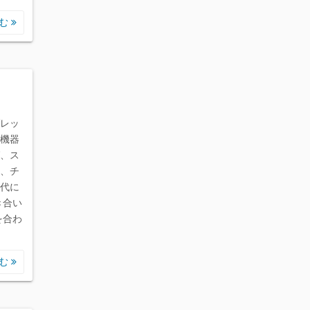
読む
レッ
機器
、ス
、チ
代に
き合い
を合わ
読む