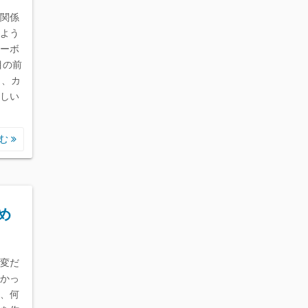
関係
よう
ーボ
目の前
う、カ
しい
読む
め
変だ
かっ
、何