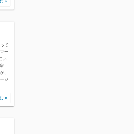
読む
って
ルマー
てい
家
が、
ージ
読む