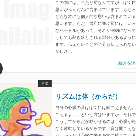
この本には、当たり前なんですが、ぼく自
思いがふんだんに含まれています。もちろ
どんな本にも個人的な思いは含まれている
思います。ただ、書店に並ぶ前には、いろ
なハードルがあって、それが制約になって
うしても削ぎ落とされる部分があるように
ます。伝えたいことの半分も伝えられない
かしさ…
続きを
音楽
リズムは体（からだ）
自分の心臓の音はぼくには聞こえません。
こえるよ。」という方はいますか。それで
こうしてからだが動かせるのは、心臓が絶
なく鼓動しているからです。音は聞こえな
も、からだは心臓の動きを常に感じていま