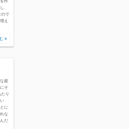
を作
し、
なので
増え
読む
な超
にそ
あたり
い
とに
れな
んだ