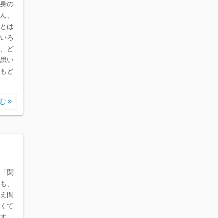
身の
ん、
とは
いろ
、ど
思い
もど
読む
「聞
も、
え間
くて
す。