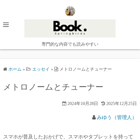
コ
ン
テ
ン
ツ
へ
専門的な内容でも読みやすい
ス
キ
ッ
ホーム
»
エッセイ
»
メトロノームとチューナー
プ
メトロノームとチューナー
2024年10月28日
2025年12月25日
みゆう（管理人）
スマホが普及したおかげで、スマホやタブレットを持って