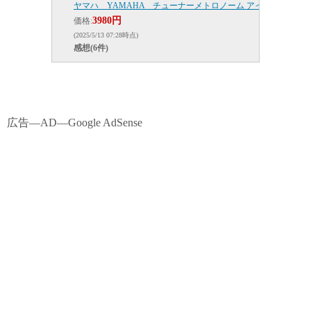
ヤマハ YAMAHA チューナーメトロノーム アイボリー TDM-
3980円
価格:
(2025/5/13 07:28時点)
感想(6件)
広告―AD―Google AdSense