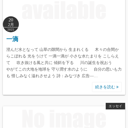
20
2月
2025
一滴
澄んだ水となって 山草の隙間から 生まれくる 木々の合間か
らこぼれる 光をうけて 一滴一滴が 小さな水たまりを こしらえ
て 吹き抜ける風と共に 傾斜を下る 川の誕生を祝おう
やがてこの大地を地球を 守り潤す水のように 自分の思いも力
も 惜しみなく溢れさせよう 詩：みなづき 広告―…
続きを読む
エッセイ