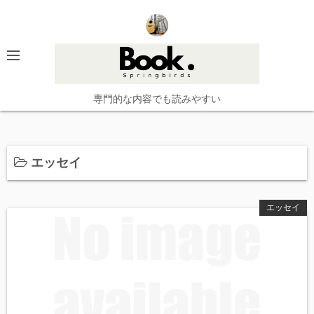
コ
ン
テ
ン
ツ
へ
専門的な内容でも読みやすい
ス
キ
ッ
エッセイ
プ
エッセイ