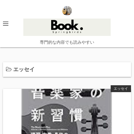
コ
ン
テ
ン
ツ
へ
専門的な内容でも読みやすい
ス
キ
ッ
エッセイ
プ
エッセイ